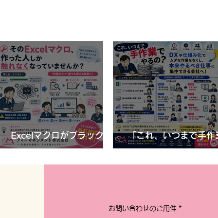
Excelマクロがブラックボ
「これ、いつまで手作
ックス化？属人化を防ぐ3
やるの？」DXや仕組
「これ、いつまで手作業でや
つの対策
で減らせる“ムダな作業
るの？」DXや仕組み化で減
は
らせる“ムダな作業”とは
お問い合わせのご用件
*