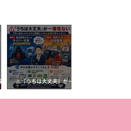
業で
⚠️「うちは大丈夫」が一番
み化
危ない。7月に相次いだシ
”と
ステム障害から学ぶ、中小
企業の守る"DX"