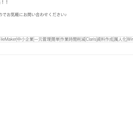
供！！
のでお気軽にお問い合わせください♪
ileMaker
中小企業
一元管理
簡単
作業時間削減
Claris
資料作成
属人化
Wi