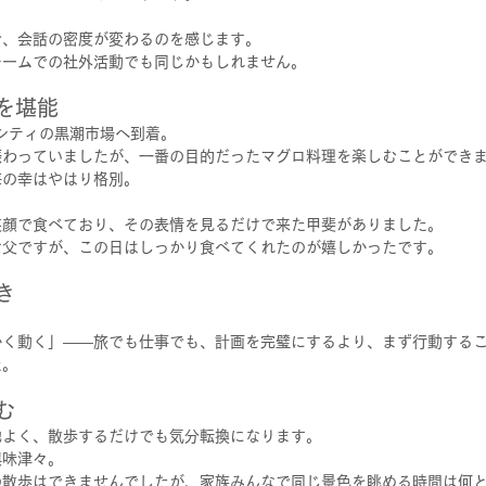
で、会話の密度が変わるのを感じます。
チームでの社外活動でも同じかもしれません。
を堪能
シティの黒潮市場へ到着。
賑わっていましたが、一番の目的だったマグロ料理を楽しむことができ
海の幸はやはり格別。
笑顔で食べており、その表情を見るだけで来た甲斐がありました。
な父ですが、この日はしっかり食べてくれたのが嬉しかったです。
き
かく動く」——旅でも仕事でも、計画を完璧にするより、まず行動する
た。
む
地よく、散歩するだけでも気分転換になります。
興味津々。
の散歩はできませんでしたが、家族みんなで同じ景色を眺める時間は何