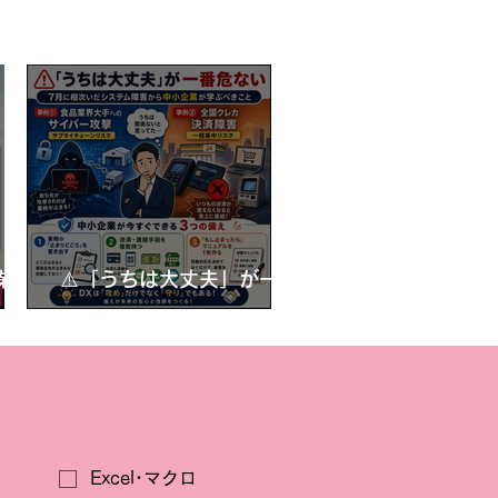
業で
⚠️「うちは大丈夫」が一番
み化
危ない。7月に相次いだシ
”と
ステム障害から学ぶ、中小
企業の守る"DX"
Excel･マクロ