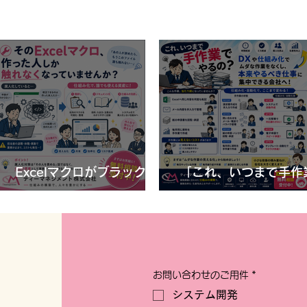
Excelマクロがブラックボ
「これ、いつまで手作
ックス化？属人化を防ぐ3
やるの？」DXや仕組
「これ、いつまで手作業でや
つの対策
で減らせる“ムダな作業
るの？」DXや仕組み化で減
は
らせる“ムダな作業”とは
お問い合わせのご用件
*
システム開発