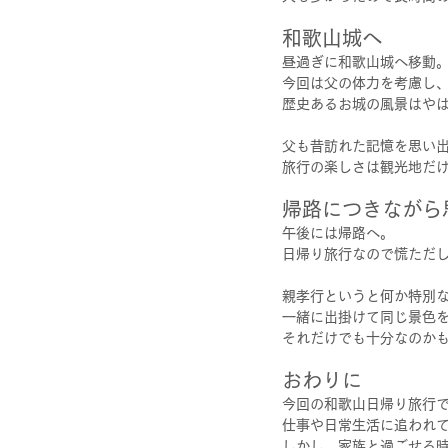
和歌山城へ
昼過ぎに和歌山城へ移動
今回は父の体力を考慮し
歴史あるお城の風景はや
父も昔訪れた記憶を思い
旅行の楽しさは観光地だ
帰路につきながら
午後には帰路へ。
日帰り旅行なので慌ただ
親孝行というと何か特別
一緒に出掛けて同じ景色
それだけでも十分なのか
おわりに
今回の和歌山日帰り旅行
仕事や日常生活に追われ
しかし、家族と過ごせる