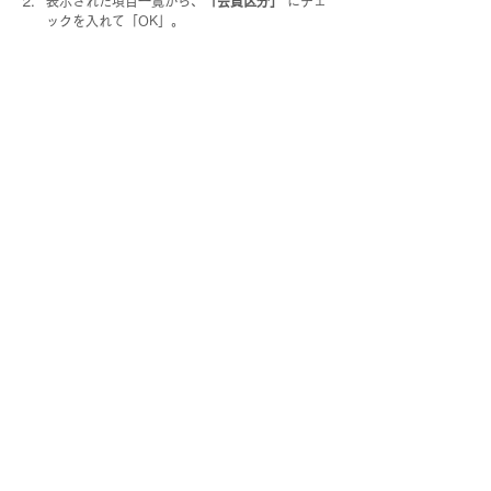
表示された項目一覧から、
「会員区分」
 にチェ
ックを入れて「OK」。