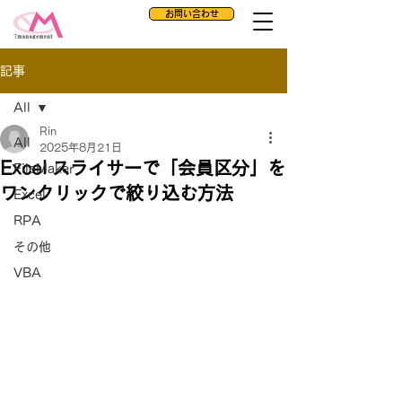
お問い合わせ
記事
All
Rin
All
2025年8月21日
Excel スライサーで「会員区分」を
FileMaker
ワンクリックで絞り込む方法
Excel
RPA
その他
VBA