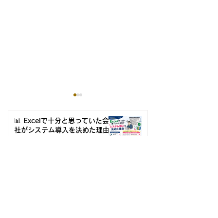
📊 Excelで十分と思っていた会
社がシステム導入を決めた理由
🎉🎉 『360度評価システ
Excelマクロがブラックボ
最近増えている
ム』 キャンペーンのご案内🎉
🎉
ックス化？属人化を防ぐ3
例3選【中小企
つの対策
Excelマクロがブラックボックス