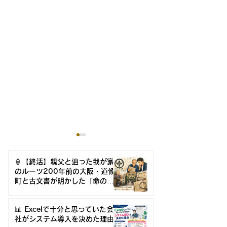
🏮【終活】親父と辿った我が家
のルーツ200年前の大阪・道修
町と古文書が明かした「命のつ
ながり」
📊 Excelで十分と思っていた会
📊 Excelで十分と思って
🎉🎉 『360
社がシステム導入を決めた理由