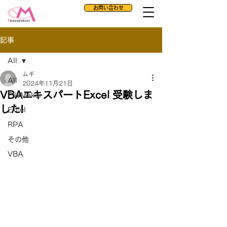
お問い合わせ
記事
All
ムギ
All
2024年11月21日
VBAエキスパートExcel 受験しま
FileMaker
した!
Excel
RPA
その他
VBA