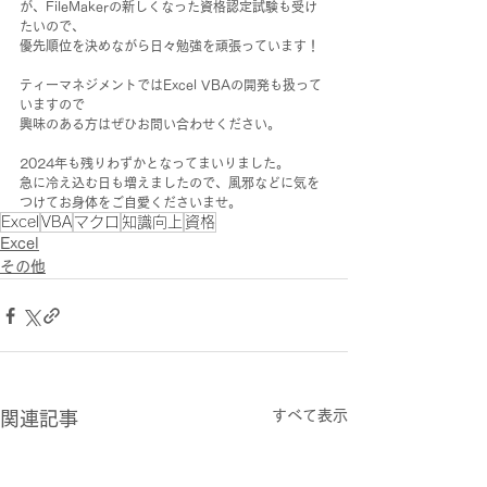
が、FileMakerの新しくなった資格認定試験も受け
たいので、
優先順位を決めながら日々勉強を頑張っています！
ティーマネジメントではExcel VBAの開発も扱って
いますので
興味のある方はぜひお問い合わせください。
2024年も残りわずかとなってまいりました。
急に冷え込む日も増えましたので、風邪などに気を
つけてお身体をご自愛くださいませ。
Excel
VBA
マクロ
知識向上
資格
Excel
その他
すべて表示
関連記事