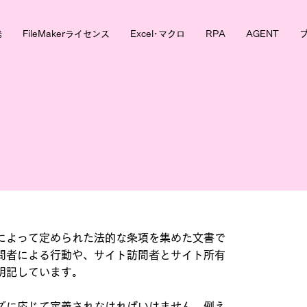
発
FileMakerライセンス
Excel･マクロ
RPA
AGENT
によって定められた法的な条項を集めた文書で
問者による行動や、サイト訪問者とサイト所有
明記しています。
ズに応じて定義されなければいけません。例え