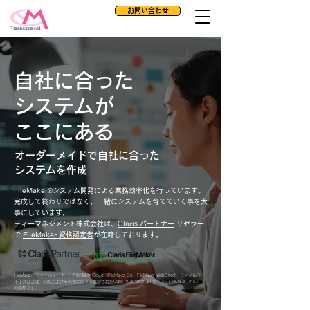
お問い合わせ
自社に合った
システムが
ここにある
オーダーメイドで自社に合った
システムを作成
FileMaker®システム開発による業務効率化を行っています。
完成して終わりではなく、一緒にシステムを育てていく事を大
事にしています。
ティーマネジメント株式会社は、
Claris パートナー
リセラー
で
FileMaker 資格認定者
が在籍しております。
FileMaker、ファイルメーカー、FileMaker Cloud、FileMaker Go、FileMaker WebDirect、
ファイルフ
ォルダロゴは、米国およびその他の国々で登録された
Claris International Inc. （旧 FileMaker, Inc.）
の商標です。