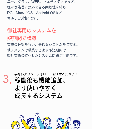
集計、グラフ、WEB、マルチメディアなど、​
様々な処
理に対応できる柔軟性を持ち​
PC、
Mac、iOS、Android OSなど
マルチOS対応です。​
御社専用のシステムを
短期間で構築​
業務の分析を行い、最適なシステムをご提案​。
他シス
テムで構築するより​
​も
短期間で
御社業務に特化したシステム開発が可能です。
手厚いアフターフォロー、お任せください！
3．
稼働後も機能追加、
より使いやすく
成長するシステム​