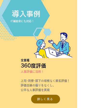
導
入事例
IT補助金にも対応！
全業種
360度評価
人事評価に活用！
上司･同僚･部下の垣根なく匿名評価！
評価目線の偏りをなくし、
公平な人事評価を実現
詳しく見る