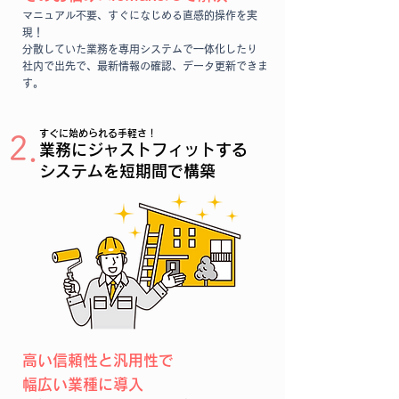
マニュアル不要、すぐになじめる直感的操作を実
現！​
分散していた業務を専用システムで一体化​したり​
社内で出先で、最新情報の確認、データ更新​できま
す​。
すぐに始められる手軽さ！
2．
業務にジャストフィットする
システムを短期間で構築​
高い信頼性と汎用性で
幅広い業種に導入