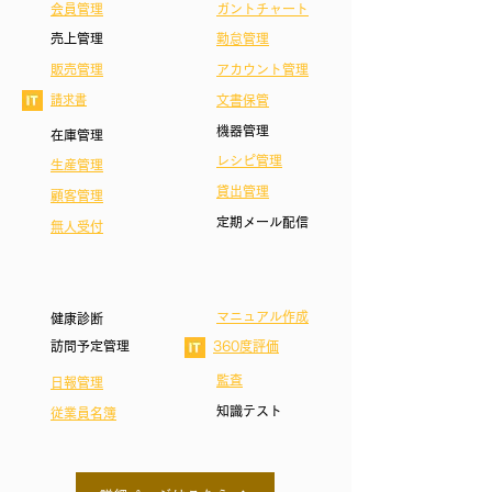
会員管理
ガントチャート
売上管理
勤怠管理
販売管理
アカウント管理
請求書
文書保管
機器管理
在庫管理
レシピ管理
​生産管理
貸出
管理
顧客管理
定期メール配信
無人
受付
マニュアル作成
健康診断
訪問予定管理
360度評価
監査
日報管理
知識テスト
従業員名簿