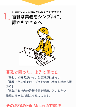
社内にシステム担当がいなくても大丈夫！
1．
複雑な業務をシンプルに、
誰でもできるへ​
業務で困っ
た、出先で
困った​
「
詳
しい担当者
がいないと業務が進まない​」
「業務ごとに別々の
アプ
リ
を使用し手間も時間も掛
かる​」
「出先でも社
内
の
最
新情
報を活用、入力したい」
業務の様々なお悩みを解決します。
そのお悩みFileMaker®で解決​