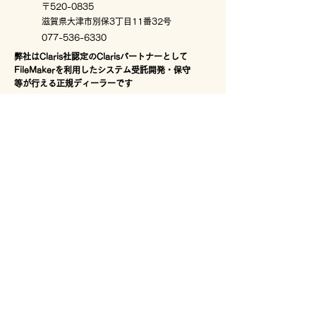
〒520-0835
滋賀県大津市別保3丁目11番32号
077-536-6330
弊社はClaris社認定のClarisパートナーとして
FileMakerを利用したシステム受託開発・保守
等が行える正規ディーラーです
【有資格者】
・Claris デベロッパー 資格認定
・MicrosoftOfficeSpecialist
・VBAエキスパート 等
平日10:00～18:00
プライバシーポリシー
お問い合わせのご用件
*
システム開発