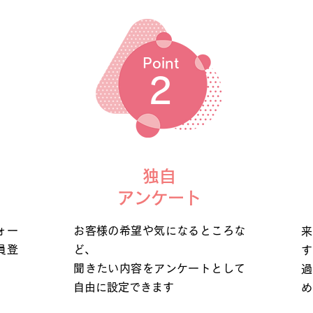
Point
​2
独自
アンケート
ォー
お客様の希望や気になるところな
来
員登
ど、
す
聞きたい内容をアンケートとして
過
自由に設定できます
め