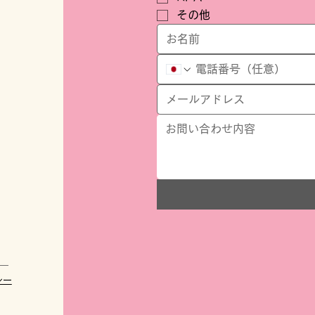
その他
シー