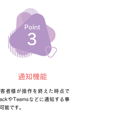
Point
​3
通知機能
来客者様が操作を終えた時点で
lackやTeamsなどに通知する事
可能です。