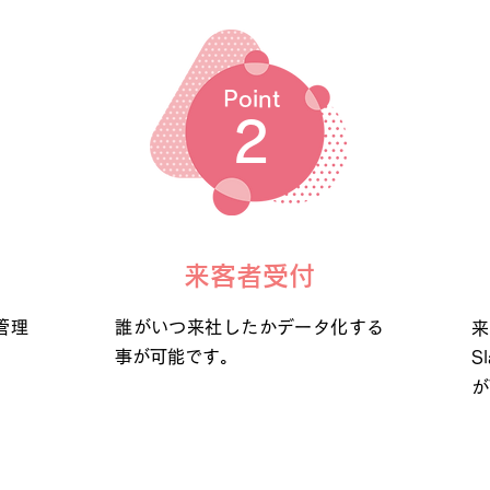
Point
​2
来客者受付
管理
誰がいつ来社したかデータ化する
事が可能です。
S
が