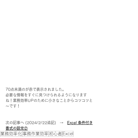
70点未満のが赤で表示されました。
必要な情報をすぐに見つけられるようになります
ね！業務効率UPのために小さなことからコツコツと
～です！
次の記事へ (2024/2/22追記)　→　
Excel 条件付き
書式の設定②
業務効率化
事務作業効率
初心者
Excel