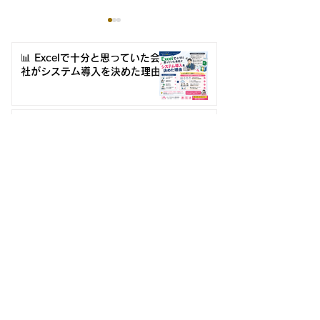
📊 Excelで十分と思っていた会
社がシステム導入を決めた理由
🎉🎉 『360度評価システ
Excelマクロがブラックボ
最近増えている
ム』 キャンペーンのご案内🎉
🎉
ックス化？属人化を防ぐ3
例3選【中小企
つの対策
Excelマクロがブラックボックス
化？属人化を防ぐ3つの対策
「これ、いつまで手作業でやる
の？」DXや仕組み化で減らせ
る“ムダな作業”とは