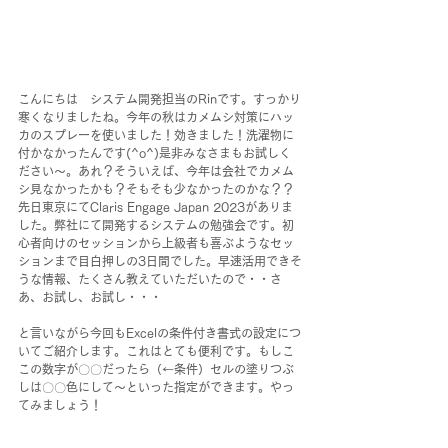
こんにちは　システム開発担当のRinです。すっかり
寒くなりましたね。今年の秋はカメムシ対策にハッ
カのスプレーを使いました！効きました！洗濯物に
付かなかったんです(^o^)是非みなさまもお試しく
ださい～。あれ？そういえば、今年は会社でカメム
シ見なかったかも？そもそも少なかったのかな？？
先日東京にてClaris Engage Japan 2023がありま
した。弊社にて開発するシステムの勉強会です。初
心者向けのセッションから上級者も喜ぶようなセッ
ションまで目白押しの3日間でした。早速活用できそ
うな情報、たくさん教えていただいたので・・さ
あ、お試し、お試し・・・
と言いながら今回もExcelの条件付き書式の設定につ
いてご紹介します。これはとても便利です。もしこ
この数字が〇〇だったら（←条件）セルの塗りつぶ
しは〇〇色にして～といった指定ができます。やっ
てみましょう！