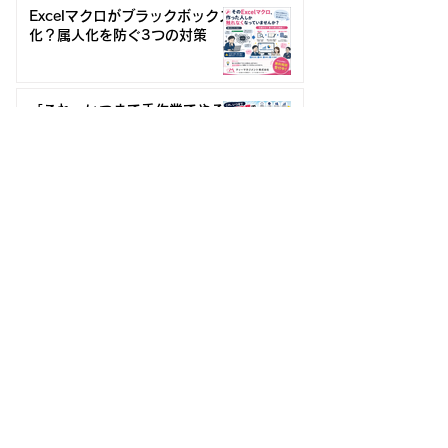
ご案内🎉🎉
つの対策
Excelマクロがブラックボックス
化？属人化を防ぐ3つの対策
「これ、いつまで手作業でやる
の？」DXや仕組み化で減らせ
る“ムダな作業”とは
CONTACT
お問い合わせ
〒520-0835
滋賀県大津市別保3丁目11番32号
077-536-6330
弊社はClaris社認定のClarisパートナーとして
FileMakerを利用したシステム受託開発・保守
等が行える正規ディーラーです