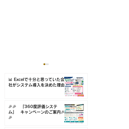
📊 Excelで十分と思っていた会
社がシステム導入を決めた理由
🎉🎉 『360度評価システ
🎉🎉 『360度評価シス
Excelマクロ
ム』 キャンペーンのご案内🎉
🎉
テム』 キャンペーンの
ックス化？属人