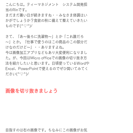
こんにちは。ティーマネジメント　システム開発担
当のRinです。
まだまだ暑い日が続きますね・・みなさま体調はい
かがでしょうか？食欲の秋に備えて整えていきたい
ものです(^▽^)/
さて、「あ～後ろに洗濯物～」とか「これ誰だろ
～」とか。「仕事で使うのはこの商品のこの部分だ
けなのだけど～」・・ありますよね。
今は画像加工アプリなどもあり大変便利になりまし
た。が、今回はMicro officeでの画像の切り抜き方
法を紹介したいと思います。日頃使っているWordや
Excel、PowerPointで使えるのでぜひ開いてみてく
ださい(^▽^)/
画像を切り抜きましょう
目指すのは右の画像です。ちなみにこの画像がお気