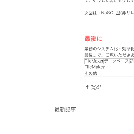
て、そうした弱点も少し
次回は「NoSQL型(非
最後に
業務のシステム化・効率
最後まで、ご覧いただき
FileMaker
データベース
初
FileMaker
その他
最新記事