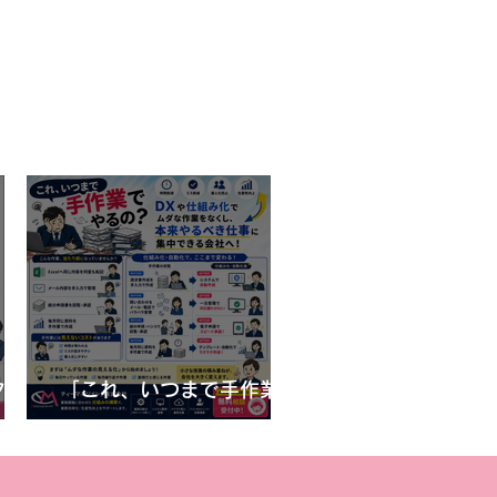
クボ
「これ、いつまで手作業で
ぐ3
やるの？」DXや仕組み化
で減らせる“ムダな作業”と