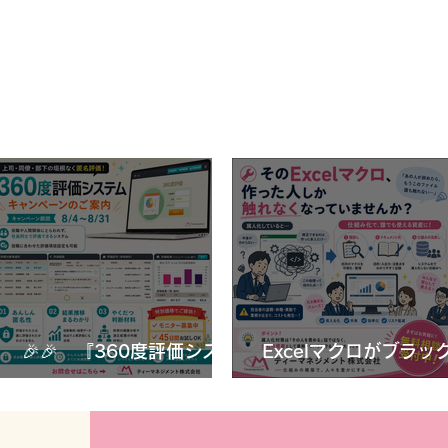
🎉🎉 『360度評価システ
Excelマクロがブラッ
ム』 キャンペーンのご案
ックス化？属人化を防
🎉🎉 『360度評価システ
内🎉🎉
つの対策
ム』 キャンペーンのご案内