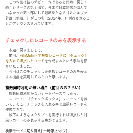
　この作品は彼のデビュー作であると同時に長らく
続くシリーズの第１部で、今まで日本語訳が済んで
いなかった第５部にして最終巻となる「ミネルヴァ
計画（仮題）」がこの冬（2024年）に刊行されるこ
とがアナウンスされています。
チェックしたレコードのみを表示する
　本題に戻りましょう。
　前回、
FileMaker で複数レコードに「チェック」
を入れて選択したコード
を作成するという手法を紹
介いたしました。
　今回はこのチェックした選択レコードのみを表示
する機能を実現してみたいと思います。
複数同時利用が無い場合（前回のおさらい）
　複数同時利用がないデータベースでしたら、
　レコードに「チェックボックス」フィールドを置
いて、そこにチェックを入れる事で選択レコードを
作成できて、
　以下のようなスクリプトを実行すれば選択した対
象レコードのみ表示する事ができます。
検索モードに切り替え[ 一時停止:オフ]