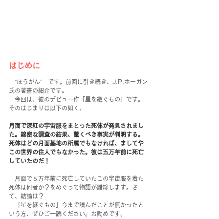
はじめに
　”ほうがん”　です。前回に引き続き、J.P.ホーガン
氏の著書の紹介です。
　今回は、彼のデビュー作「星を継ぐもの」です。
そのはじまりは以下の如く、
月面で深紅の宇宙服をまとった死体が発見されまし
た。綿密な調査の結果、驚くべき事実が判明する。
死体はどの月面基地の所属でもなければ、ましてや
この世界の住人でもなかった。彼は五万年前に死亡
していたのだ！
　月面で５万年前に死亡していたこの宇宙服を着た
死体は何者か？をめぐって物語が錯綜します。さ
て、結論は？
　「星を継ぐもの」今まで読んだことが無かったと
いう方、ぜひご一読ください。お勧めです。