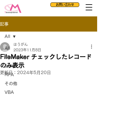
お問い合わせ
記事
All
ほうがん
All
2023年11月8日
FileMaker チェックしたレコード
FileMaker
のみ表示
Excel
更新日：
2024年5月20日
RPA
その他
VBA